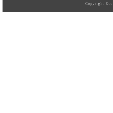
Copyright E