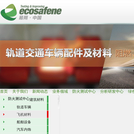
首页
关于我们
新闻动态
业务领域
防火测试中心
分析研发中心
绿
防火测试中心
建筑材料
轨道车辆
飞机材料
船舶设备
汽车内饰