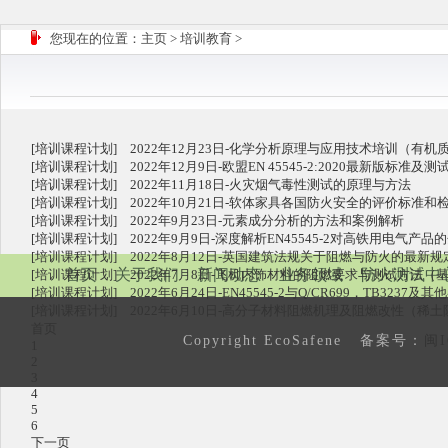
您现在的位置：
主页
>
培训教育
>
[
培训课程计划
]
2022年12月23日-化学分析原理与应用技术培训（有
[
培训课程计划
]
2022年12月9日-欧盟EN 45545-2:2020最新版标准及
[
培训课程计划
]
2022年11月18日-火灾烟气毒性测试的原理与方法
[
培训课程计划
]
2022年10月21日-软体家具各国防火安全的评价标准和
[
培训课程计划
]
2022年9月23日-元素成分分析的方法和案例解析
[
培训课程计划
]
2022年9月9日-深度解析EN45545-2对高铁用电气产品
[
培训课程计划
]
2022年8月12日-英国建筑法规关于阻燃与防火的最新
首页
关于我们
新闻动态
业务领域
防火测试中
[
培训课程计划
]
2022年7月8日-飞机内饰材料的阻燃要求与测试方法（基于
[
培训课程计划
]
2022年6月24日-EN45545-2与Q/CR699，TB32
[
培训课程计划
]
2022年6月10日-高分子材料阻燃机理及阻燃改性（稀
首页
Copyright EcoSafene 备案号：
闽I
1
2
3
4
5
6
下一页