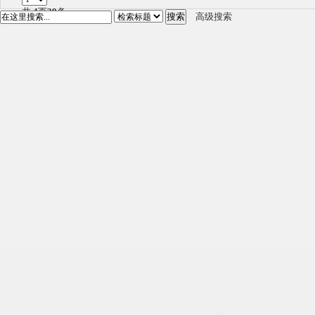
共
4
页
39
条
搜索
高级搜索