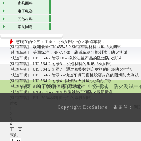
家具面料
电子电器
其他材料
常见问题
您现在的位置：
主页
>
防火测试中心
>
轨道车辆
>
[
轨道车辆
]
欧洲最新:EN 45545-2 轨道车辆材料阻燃防火测试
[
轨道车辆
]
美国标准：NFPA 130 – 轨道车辆阻燃测试，防火测试
[
轨道车辆
]
UIC 564-2 附录10 – 橡胶法兰产品的阻燃防火测试
[
轨道车辆
]
UIC 564-2 附录8 – 发泡材料的阻燃防火测试
[
轨道车辆
]
UIC 564-2 附录7 – 通过氧指数判定材料的阻燃防火性能
[
轨道车辆
]
UIC 564-2 附录6 –轨道车辆门窗橡胶密封条的阻燃防火测试
[
轨道车辆
]
UIC 564-2 附录4 –阻燃防火测试:火焰的扩散
首页
关于我们
新闻动态
业务领域
防火测试中
[
轨道车辆
]
STM-S-001法国铁路技术文件
[
轨道车辆
]
EN 45545-2:2020欧盟铁路车辆防火最新标准
[
轨道车辆
]
EN 17084材料和元件的毒性测试
首页
Copyright EcoSafene 备案号：
闽I
1
2
3
4
下一页
末页