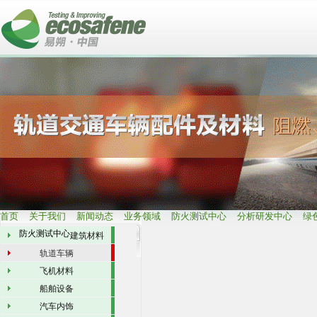
首页
关于我们
新闻动态
业务领域
防火测试中心
分析研发中心
绿
防火测试中心
建筑材料
轨道车辆
飞机材料
船舶设备
汽车内饰