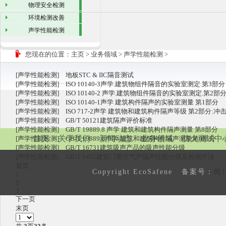
物理安全检测
环境检测改善
声学性能检测
您现在的位置：
主页
>
业务领域
>
声学性能检测
>
[
声学性能检测
]
地板STC & IIC隔音测试
[
声学性能检测
]
ISO 10140-3声学.建筑物组件隔音的实验室测定.第3部分
[
声学性能检测
]
ISO 10140-2 声学.建筑物组件隔音的实验室测定.第2部
[
声学性能检测
]
ISO 10140-1声学 建筑构件隔声的实验室测量 第1部分
[
声学性能检测
]
ISO 717-2声学 建筑物和建筑构件隔声等级 第2部分:冲
[
声学性能检测
]
GB/T 50121建筑隔声评价标准
[
声学性能检测
]
GB/T 19889.8 声学 建筑和建筑构件隔声测量 第8部分
首页
关于我们
新闻动态
业务领域
防火测试中
[
声学性能检测
]
GB/T 19889.6声学-建筑和建筑构件隔声测量第6部分
[
声学性能检测
]
GB/T 16731建筑吸声产品的吸声性能分级
[
声学性能检测
]
GB/T 8485建筑门窗空气声隔声性能分级及检测方法
首页
Copyright EcoSafene 备案号：
闽I
1
2
3
下一页
末页